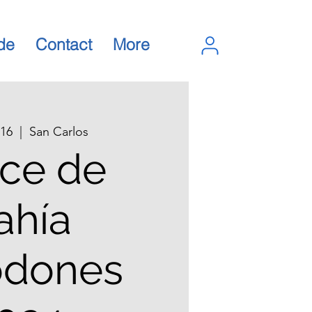
de
Contact
More
 16
  |  
San Carlos
ce de
ahía
odones