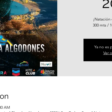
2
¡Natación 
300 mts / 
Ya no es p
Ver 
ion
:30 AM