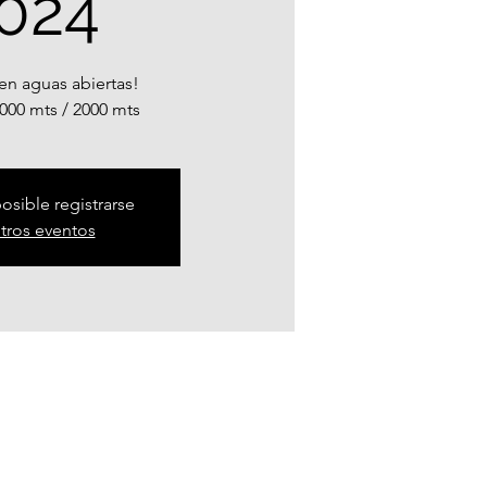
024
en aguas abiertas!
1000 mts / 2000 mts
osible registrarse
otros eventos