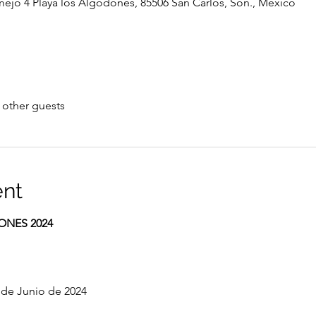
ejo 4 Playa los Algodones, 85506 San Carlos, Son., México
 other guests
ent
ONES 2024
 de Junio de 2024
.