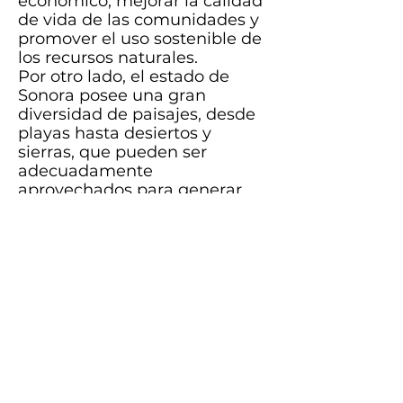
económico, mejorar la calidad
de vida de las comunidades y
promover el uso sostenible de
los recursos naturales.
Por otro lado, el estado de
Sonora posee una gran
diversidad de paisajes, desde
playas hasta desiertos y
sierras, que pueden ser
adecuadamente
aprovechados para generar
turismo. Estos recursos
naturales ofrecen experiencias
únicas a los visitantes, ya sea
practicando deportes
acuáticos, explorando la
naturaleza o disfrutando del
turismo de aventura. Al
apostar por el turismo
deportivo en Sonora, se
impulsa el desarrollo
económico sostenible, se